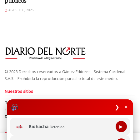
públicos
AGOSTO 6, 2026
© 2023 Derechos reservados a Gámez Editores - Sistema Cardenal
S.A.S. - Prohibida la reproducción parcial o total de este medio.
Nuestros sitios
Términos y Condiciones
Derechos de Autor y Propiedad Intelectual
❯
×
Política de uso de cookies
Política de Tratamiento de Datos
Directrices Editoriales
Riohacha
▶
Detenida
Síguenos
Esta página web usa cookie para mejorar tu experiencia de