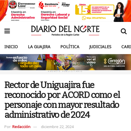
INICIO
LA GUAJIRA
POLÍTICA
JUDICIALES
CAR
ANUNCIO PUBLICITARIO
Rector de Uniguajira fue
reconocido por ACORD como el
personaje con mayor resultado
administrativo de 2024
Por:
Redacción
diciembre 22, 2024