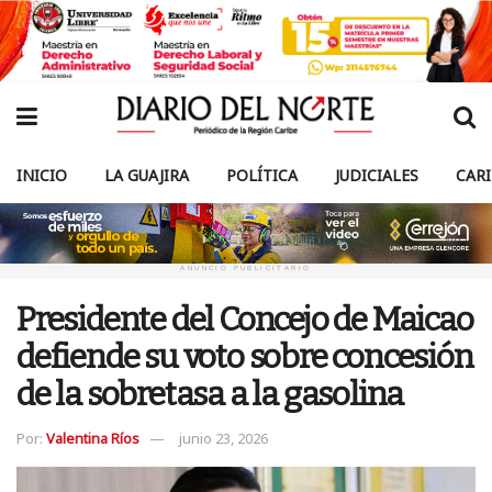
INICIO
LA GUAJIRA
POLÍTICA
JUDICIALES
CAR
ANUNCIO PUBLICITARIO
Presidente del Concejo de Maicao
defiende su voto sobre concesión
de la sobretasa a la gasolina
Por:
Valentina Ríos
junio 23, 2026