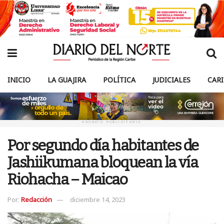
INICIO
LA GUAJIRA
POLÍTICA
JUDICIALES
CAR
ANUNCIO PUBLICITARIO
Por segundo día habitantes de
Jashiikumana bloquean la vía
Riohacha – Maicao
Por:
Redacción
diciembre 14, 2023