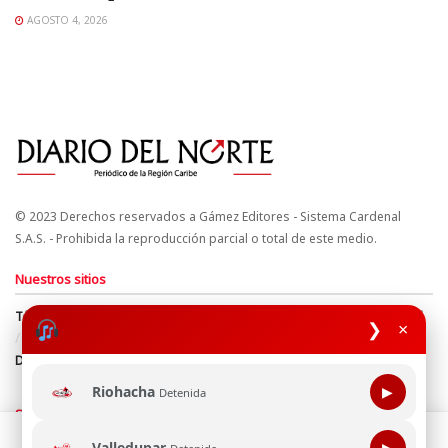
AGOSTO 4, 2026
© 2023 Derechos reservados a Gámez Editores - Sistema Cardenal
S.A.S. - Prohibida la reproducción parcial o total de este medio.
Nuestros sitios
Términos y Condiciones
Derechos de Autor y Propiedad Intelectual
❯
×
Política de uso de cookies
Política de Tratamiento de Datos
Directrices Editoriales
Riohacha
▶
Detenida
Síguenos
Esta página web usa cookie para mejorar tu experiencia de
Valledupar
▶