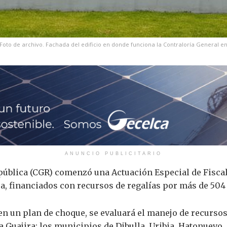
Foto de archivo. Fachada del edificio en donde funciona la Contraloría General en
ANUNCIO PUBLICITARIO
pública (CGR) comenzó una Actuación Especial de Fiscal
ra, financiados con recursos de regalías por más de 504
n un plan de choque, se evaluará el manejo de recursos 
 Guajira; los municipios de Dibulla, Uribia, Hatonuevo, 