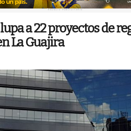
ANUNCIO PUBLICITARIO
 lupa a 22 proyectos de re
en La Guajira