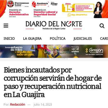
INICIO
LA GUAJIRA
POLÍTICA
JUDICIALES
CAR
ANUNCIO PUBLICITARIO
Bienes incautados por
corrupción servirán de hogar de
paso y recuperación nutricional
en La Guajira
Por:
Redacción
julio 14, 2023