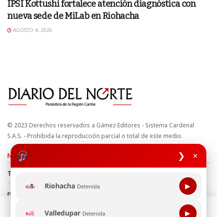
IPSI Kottushi fortalece atención diagnóstica con
nueva sede de MiLab en Riohacha
AGOSTO 4, 2026
© 2023 Derechos reservados a Gámez Editores - Sistema Cardenal
S.A.S. - Prohibida la reproducción parcial o total de este medio.
❯
×
Nuestros sitios
Términos y Condiciones
Derechos de Autor y Propiedad Intelectual
Política de uso de cookies
Política de Tratamiento de Datos
Riohacha
▶
Detenida
Directrices Editoriales
Esta página web usa cookie para mejorar tu experiencia de
Valledupar
▶
Detenida
navegación, al continuar aceptas nuestra política de uso de