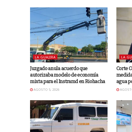
LA GUAJIRA
LA GU
Juzgado anula acuerdo que
Corte C
autorizaba modelo de economía
medida
mixta para el Instramd en Riohacha
agua po
AGOSTO 5, 2026
AGOSTO