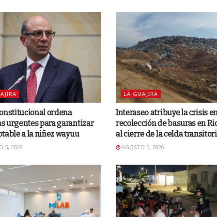
AJIRA
LA GUAJIRA
onstitucional ordena
Interaseo atribuye la crisis en
s urgentes para garantizar
recolección de basuras en R
table a la niñez wayuu
al cierre de la celda transitor
 5, 2026
AGOSTO 5, 2026