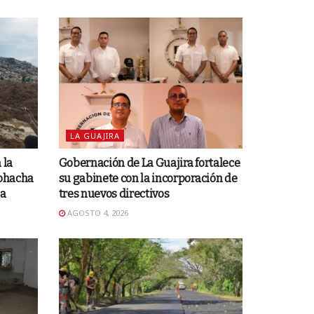
LA GUAJIRA
 la
Gobernación de La Guajira fortalece
iohacha
su gabinete con la incorporación de
ia
tres nuevos directivos
AGOSTO 4, 2026