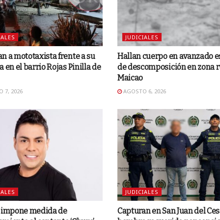
IALES
JUDICIALES
n a mototaxista frente a su
Hallan cuerpo en avanzado e
a en el barrio Rojas Pinilla de
de descomposición en zona r
Maicao
 7, 2026
AGOSTO 6, 2026
IALES
JUDICIALES
o impone medida de
Capturan en San Juan del Ces