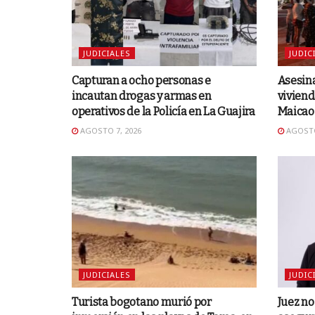
JUDICIALES
JUDIC
Capturan a ocho personas e
Asesina
incautan drogas y armas en
viviend
operativos de la Policía en La Guajira
Maicao
AGOSTO 7, 2026
AGOSTO
JUDICIALES
JUDIC
Turista bogotano murió por
Juez n