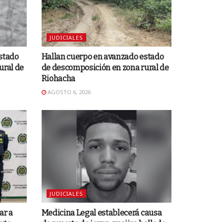
JUDICIALES
stado
Hallan cuerpo en avanzado estado
ural de
de descomposición en zona rural de
Riohacha
AGOSTO 6, 2026
JUDICIALES
ar a
Medicina Legal establecerá causa