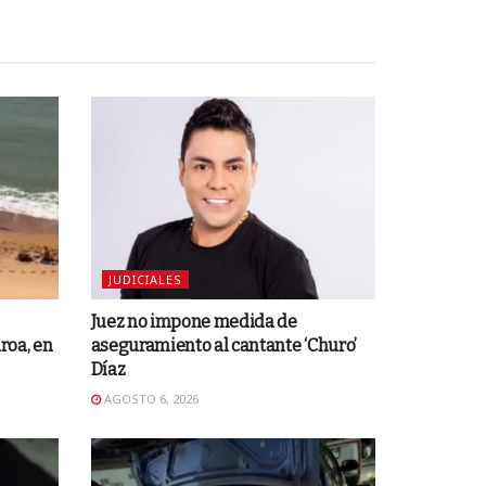
JUDICIALES
Juez no impone medida de
roa, en
aseguramiento al cantante ‘Churo’
Díaz
AGOSTO 6, 2026