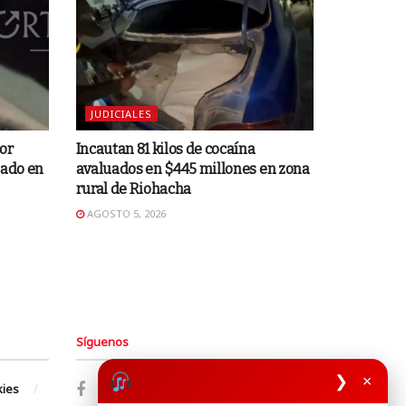
JUDICIALES
or
Incautan 81 kilos de cocaína
mado en
avaluados en $445 millones en zona
rural de Riohacha
AGOSTO 5, 2026
Síguenos
❯
×
kies