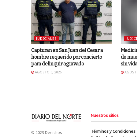
JUDICIALES
JUDIC
Capturan en San Juan del Cesar a
Medicin
hombre requerido por concierto
de muer
para delinquir agravado
sin vid
AGOSTO 6, 2026
AGOSTO
Nuestros sitios
Términos y Condiciones
© 2023 Derechos