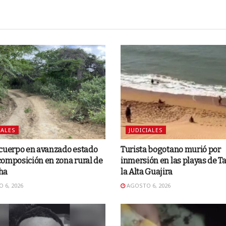
IALES
JUDICIALES
 cuerpo en avanzado estado
Turista bogotano murió por
omposición en zona rural de
inmersión en las playas de Ta
ha
la Alta Guajira
 6, 2026
AGOSTO 6, 2026