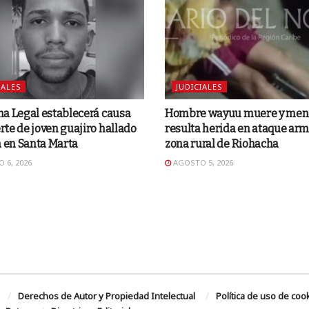
IALES
JUDICIALES
a Legal establecerá causa
Hombre wayuu muere y men
te de joven guajiro hallado
resulta herida en ataque ar
a en Santa Marta
zona rural de Riohacha
 6, 2026
AGOSTO 5, 2026
Derechos de Autor y Propiedad Intelectual
Política de uso de coo