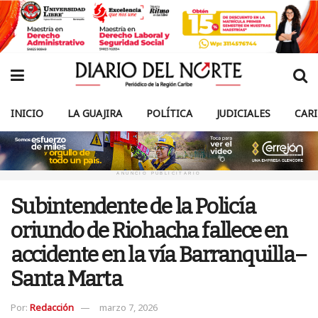
INICIO
LA GUAJIRA
POLÍTICA
JUDICIALES
CAR
ANUNCIO PUBLICITARIO
Subintendente de la Policía
oriundo de Riohacha fallece en
accidente en la vía Barranquilla–
Santa Marta
Por:
Redacción
marzo 7, 2026