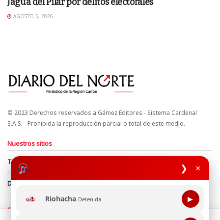
Jagua del Pilar por delitos electorales
AGOSTO 5, 2026
© 2023 Derechos reservados a Gámez Editores - Sistema Cardenal
S.A.S. - Prohibida la reproducción parcial o total de este medio.
Nuestros sitios
Términos y Condiciones
Derechos de Autor y Propiedad Intelectual
❯
×
Política de uso de cookies
Política de Tratamiento de Datos
Directrices Editoriales
Riohacha
▶
Detenida
Síguenos
Esta página web usa cookie para mejorar tu experiencia de