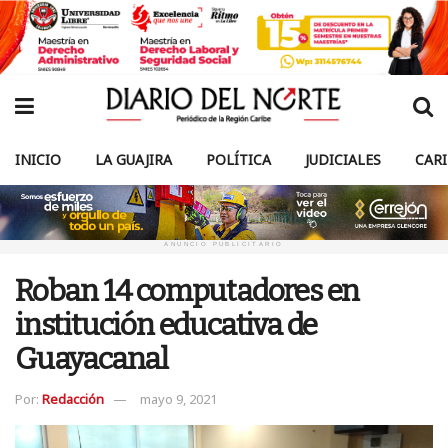
INICIO
LA GUAJIRA
POLÍTICA
JUDICIALES
CAR
ANUNCIO PUBLICITARIO
Roban 14 computadores en
institución educativa de
Guayacanal
Por:
Redacción
mayo 9, 2021