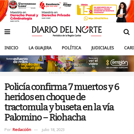
INICIO
LA GUAJIRA
POLÍTICA
JUDICIALES
CAR
ANUNCIO PUBLICITARIO
Policía confirma 7 muertos y 6
heridos en choque de
tractomula y buseta en la vía
Palomino – Riohacha
Por:
Redacción
julio 18, 2023