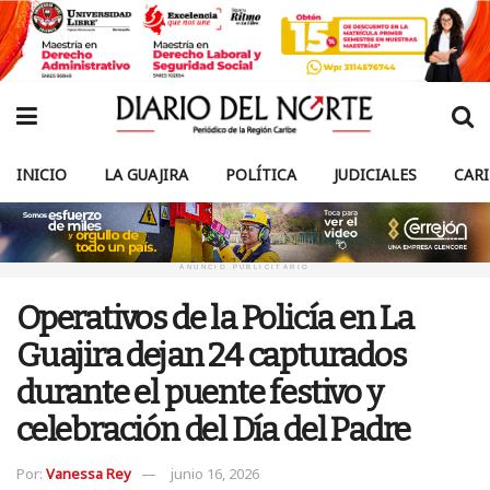
INICIO
LA GUAJIRA
POLÍTICA
JUDICIALES
CAR
ANUNCIO PUBLICITARIO
Operativos de la Policía en La
Guajira dejan 24 capturados
durante el puente festivo y
celebración del Día del Padre
Por:
Vanessa Rey
junio 16, 2026