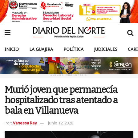
INICIO
LA GUAJIRA
POLÍTICA
JUDICIALES
CAR
ANUNCIO PUBLICITARIO
Murió joven que permanecía
hospitalizado tras atentado a
bala en Villanueva
Por:
Vanessa Rey
junio 12, 2026