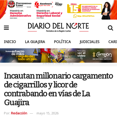
INICIO
LA GUAJIRA
POLÍTICA
JUDICIALES
CAR
ANUNCIO PUBLICITARIO
Incautan millonario cargamento
de cigarrillos y licor de
contrabando en vías de La
Guajira
Por:
Redacción
mayo 15, 2026