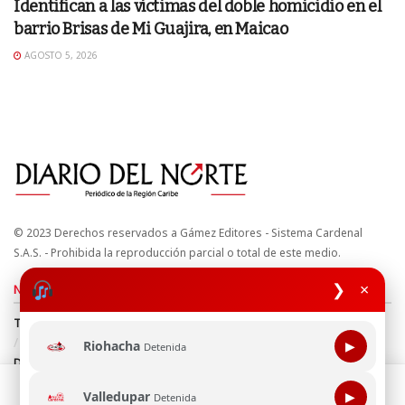
Identifican a las víctimas del doble homicidio en el
barrio Brisas de Mi Guajira, en Maicao
AGOSTO 5, 2026
© 2023 Derechos reservados a Gámez Editores - Sistema Cardenal
S.A.S. - Prohibida la reproducción parcial o total de este medio.
❯
×
Nuestros sitios
Términos y Condiciones
Derechos de Autor y Propiedad Intelectual
Política de uso de cookies
Política de Tratamiento de Datos
Riohacha
▶
Detenida
Directrices Editoriales
Esta página web usa cookie para mejorar tu experiencia de
Valledupar
▶
Detenida
navegación, al continuar aceptas nuestra política de uso de