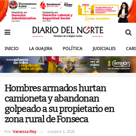
INICIO
LA GUAJIRA
POLÍTICA
JUDICIALES
CAR
ANUNCIO PUBLICITARIO
Hombres armados hurtan
camioneta y abandonan
golpeado a su propietario en
zona rural de Fonseca
Por:
Vanessa Rey
octubre 3, 2025