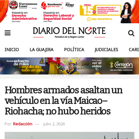
INICIO
LA GUAJIRA
POLÍTICA
JUDICIALES
CAR
ANUNCIO PUBLICITARIO
Hombres armados asaltan un
vehículo en la vía Maicao–
Riohacha; no hubo heridos
Por:
Redacción
julio 2, 2026