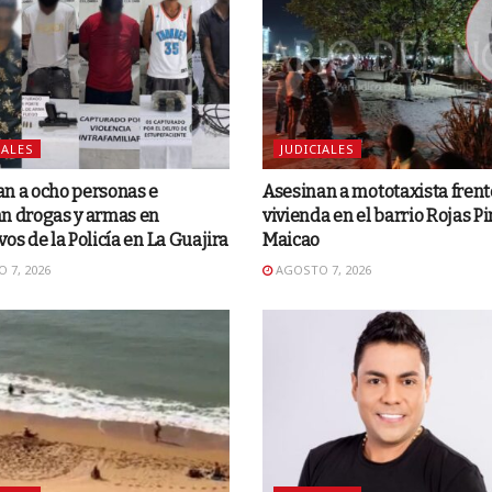
IALES
JUDICIALES
n a ocho personas e
Asesinan a mototaxista frent
n drogas y armas en
vivienda en el barrio Rojas Pi
vos de la Policía en La Guajira
Maicao
 7, 2026
AGOSTO 7, 2026