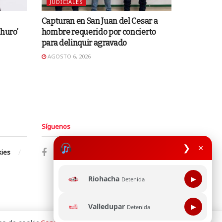
JUDICIALES
Capturan en San Juan del Cesar a
huro’
hombre requerido por concierto
para delinquir agravado
AGOSTO 6, 2026
Síguenos
❯
×
kies
Riohacha
▶
Detenida
Valledupar
▶
Detenida