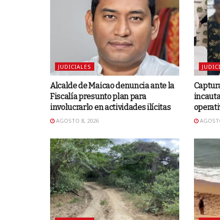
JUDICIALES
JUDIC
Alcalde de Maicao denuncia ante la
Captura
Fiscalía presunto plan para
incauta
involucrarlo en actividades ilícitas
operati
AGOSTO 8, 2026
AGOSTO