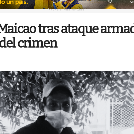
ANUNCIO PUBLICITARIO
Maicao tras ataque armad
 del crimen