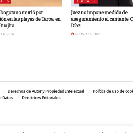
IALES
JUDICIALES
 bogotano murió por
Juez no impone medida de
ón en las playas de Taroa, en
aseguramiento al cantante ‘C
 Guajira
Díaz
 6, 2026
AGOSTO 6, 2026
Derechos de Autor y Propiedad Intelectual
Política de uso de coo
de Datos
Directrices Editoriales