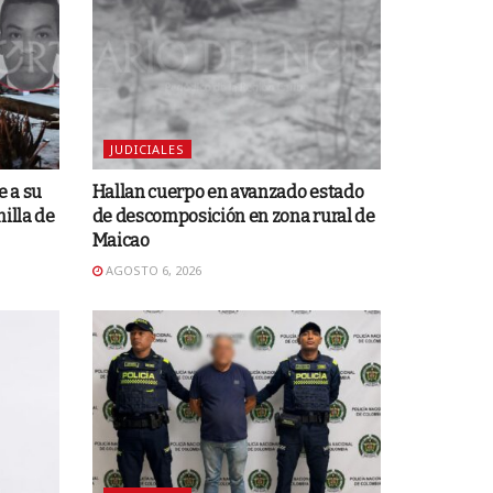
JUDICIALES
e a su
Hallan cuerpo en avanzado estado
nilla de
de descomposición en zona rural de
Maicao
AGOSTO 6, 2026