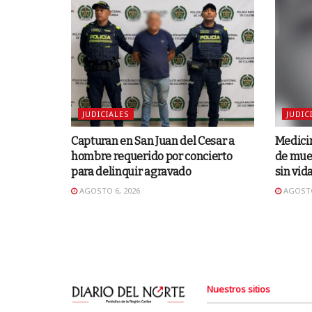
JUDICIALES
JUDIC
Capturan en San Juan del Cesar a
Medicin
hombre requerido por concierto
de muer
para delinquir agravado
sin vid
AGOSTO 6, 2026
AGOSTO
Nuestros sitios