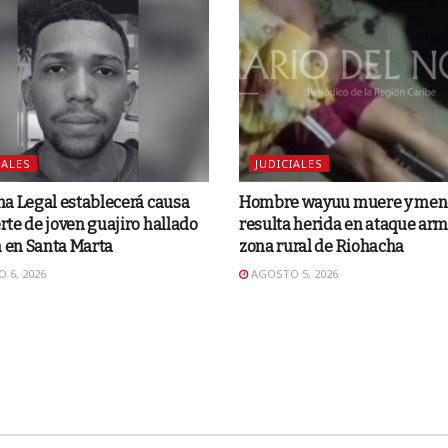
IALES
JUDICIALES
a Legal establecerá causa
Hombre wayuu muere y men
te de joven guajiro hallado
resulta herida en ataque ar
a en Santa Marta
zona rural de Riohacha
 6, 2026
AGOSTO 5, 2026