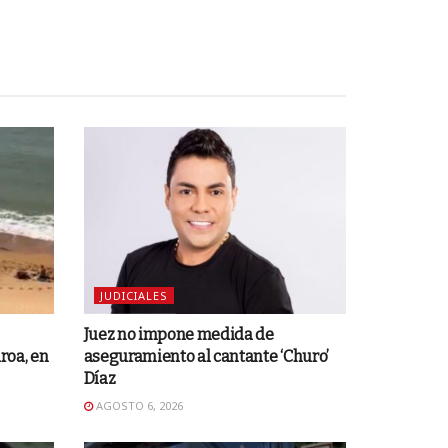
JUDICIALES
Juez no impone medida de
roa, en
aseguramiento al cantante ‘Churo’
Díaz
AGOSTO 6, 2026