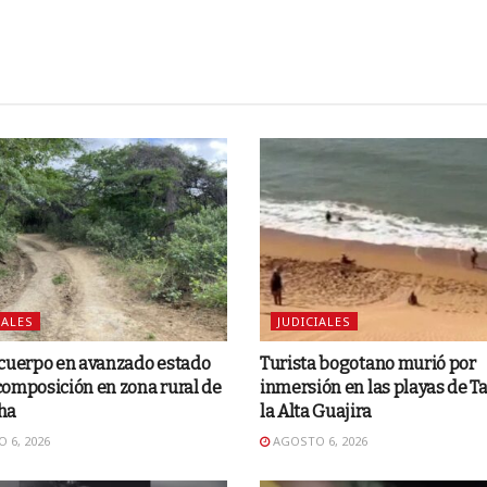
IALES
JUDICIALES
 cuerpo en avanzado estado
Turista bogotano murió por
omposición en zona rural de
inmersión en las playas de Ta
ha
la Alta Guajira
 6, 2026
AGOSTO 6, 2026