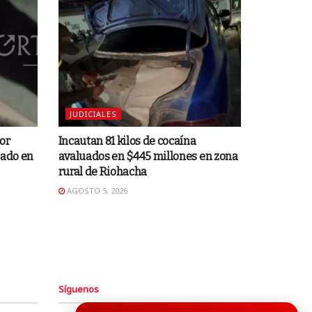
JUDICIALES
or
Incautan 81 kilos de cocaína
mado en
avaluados en $445 millones en zona
rural de Riohacha
AGOSTO 5, 2026
Síguenos