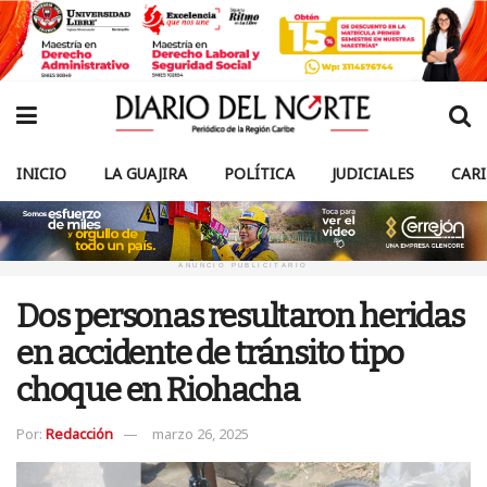
INICIO
LA GUAJIRA
POLÍTICA
JUDICIALES
CAR
ANUNCIO PUBLICITARIO
Dos personas resultaron heridas
en accidente de tránsito tipo
choque en Riohacha
Por:
Redacción
marzo 26, 2025