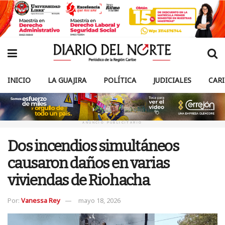
INICIO
LA GUAJIRA
POLÍTICA
JUDICIALES
CAR
ANUNCIO PUBLICITARIO
Dos incendios simultáneos
causaron daños en varias
viviendas de Riohacha
Por:
Vanessa Rey
mayo 18, 2026