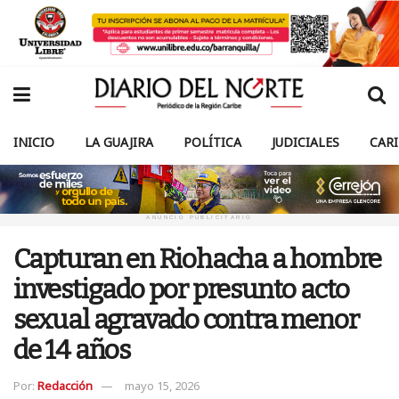
INICIO
LA GUAJIRA
POLÍTICA
JUDICIALES
CAR
ANUNCIO PUBLICITARIO
Capturan en Riohacha a hombre
investigado por presunto acto
sexual agravado contra menor
de 14 años
Por:
Redacción
mayo 15, 2026