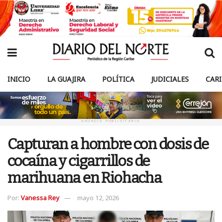
INICIO
LA GUAJIRA
POLÍTICA
JUDICIALES
CAR
ANUNCIO PUBLICITARIO
Capturan a hombre con dosis de
cocaína y cigarrillos de
marihuana en Riohacha
Por:
Vanessa Rey
mayo 12, 2026