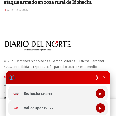
ataque armado en zona rural de Riohacha
AGOSTO 5, 2026
© 2023 Derechos reservados a Gámez Editores - Sistema Cardenal
S.A.S. - Prohibida la reproducción parcial o total de este medio.
❯
×
Nuestros sitios
Términos y Condiciones
Derechos de Autor y Propiedad Intelectual
Política de uso de cookies
Política de Tratamiento de Datos
Riohacha
▶
Detenida
Directrices Editoriales
Esta página web usa cookie para mejorar tu experiencia de
Valledupar
▶
Detenida
navegación, al continuar aceptas nuestra política de uso de
Síguenos