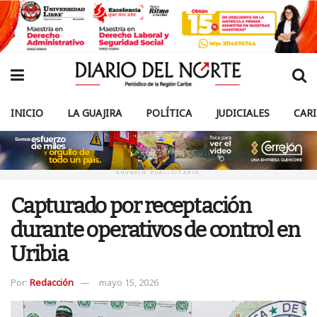
INICIO
LA GUAJIRA
POLÍTICA
JUDICIALES
CAR
ANUNCIO PUBLICITARIO
Capturado por receptación
durante operativos de control en
Uribia
Por:
Redacción
mayo 15, 2026