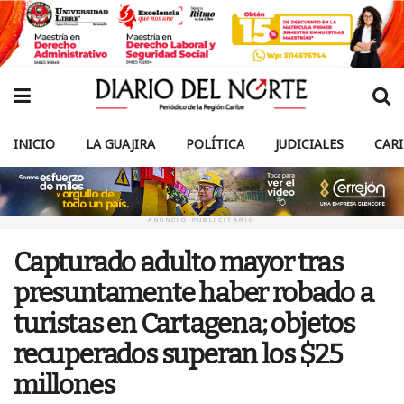
INICIO
LA GUAJIRA
POLÍTICA
JUDICIALES
CAR
ANUNCIO PUBLICITARIO
Capturado adulto mayor tras
presuntamente haber robado a
turistas en Cartagena; objetos
recuperados superan los $25
millones