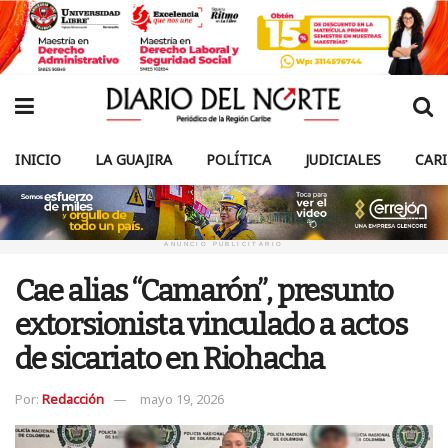
INICIO
LA GUAJIRA
POLÍTICA
JUDICIALES
CAR
ANUNCIO PUBLICITARIO
Cae alias “Camarón”, presunto
extorsionista vinculado a actos
de sicariato en Riohacha
Por:
Redacción
mayo 19, 2026