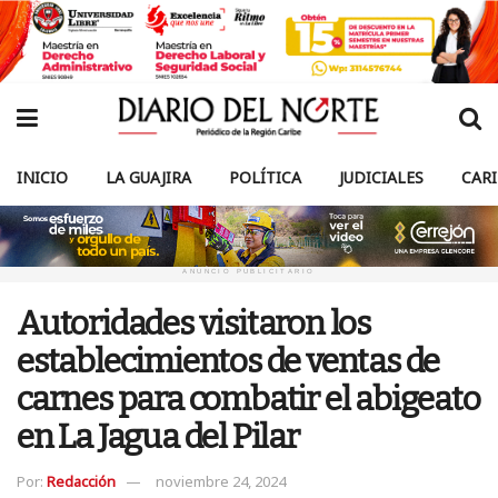
INICIO
LA GUAJIRA
POLÍTICA
JUDICIALES
CAR
ANUNCIO PUBLICITARIO
Autoridades visitaron los
establecimientos de ventas de
carnes para combatir el abigeato
en La Jagua del Pilar
Por:
Redacción
noviembre 24, 2024