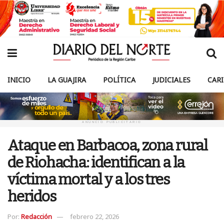
INICIO
LA GUAJIRA
POLÍTICA
JUDICIALES
CAR
ANUNCIO PUBLICITARIO
Ataque en Barbacoa, zona rural
de Riohacha: identifican a la
víctima mortal y a los tres
heridos
Por:
Redacción
febrero 22, 2026