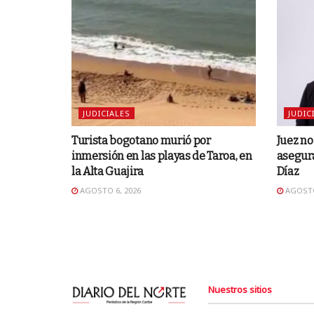
JUDICIALES
JUDIC
Turista bogotano murió por
Juez n
inmersión en las playas de Taroa, en
asegura
la Alta Guajira
Díaz
AGOSTO 6, 2026
AGOSTO
Nuestros sitios