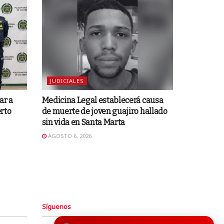
JUDICIALES
ar a
Medicina Legal establecerá causa
rto
de muerte de joven guajiro hallado
sin vida en Santa Marta
AGOSTO 6, 2026
Síguenos