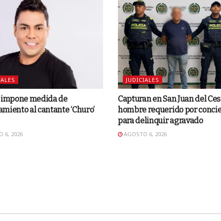
IALES
JUDICIALES
o impone medida de
Capturan en San Juan del Ces
miento al cantante ‘Churo’
hombre requerido por concie
para delinquir agravado
 6, 2026
AGOSTO 6, 2026