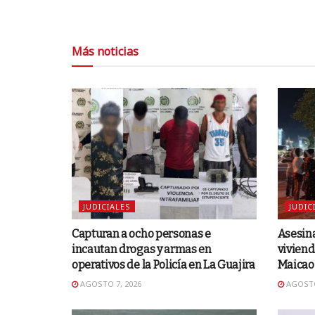
Más noticias
JUDICIALES
JUDIC
Capturan a ocho personas e
Asesina
incautan drogas y armas en
viviend
operativos de la Policía en La Guajira
Maicao
AGOSTO 7, 2026
AGOSTO