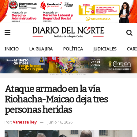
INICIO
LA GUAJIRA
POLÍTICA
JUDICIALES
CAR
ANUNCIO PUBLICITARIO
Ataque armado en la vía
Riohacha-Maicao deja tres
personas heridas
Por:
Vanessa Rey
junio 16, 2026