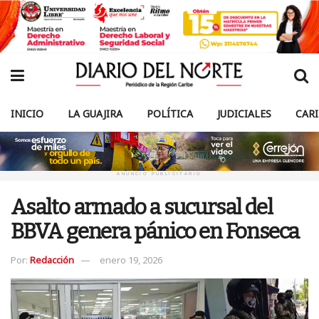
INICIO
LA GUAJIRA
POLÍTICA
JUDICIALES
CAR
ANUNCIO PUBLICITARIO
Asalto armado a sucursal del
BBVA genera pánico en Fonseca
Por:
Redacción
enero 19, 2026