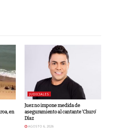
JUDICIALES
Juez no impone medida de
roa, en
aseguramiento al cantante ‘Churo’
Díaz
AGOSTO 6, 2026