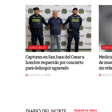
JUDICIALES
JUDIC
Capturan en San Juan del Cesar a
Medicin
hombre requerido por concierto
de muer
para delinquir agravado
sin vid
AGOSTO 6, 2026
AGOSTO
Nuestros sitios