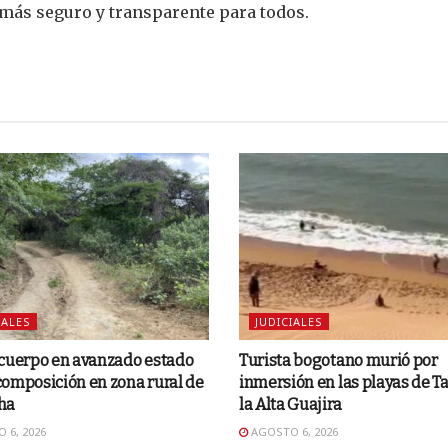
más seguro y transparente para todos.
IALES
JUDICIALES
 cuerpo en avanzado estado
Turista bogotano murió por
omposición en zona rural de
inmersión en las playas de Ta
ha
la Alta Guajira
 6, 2026
AGOSTO 6, 2026