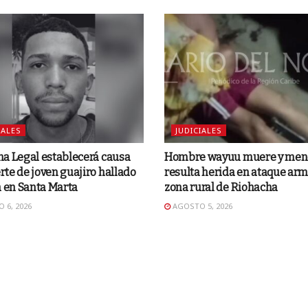
IALES
JUDICIALES
a Legal establecerá causa
Hombre wayuu muere y men
te de joven guajiro hallado
resulta herida en ataque ar
a en Santa Marta
zona rural de Riohacha
 6, 2026
AGOSTO 5, 2026