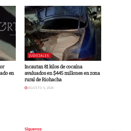
JUDICIALES
or
Incautan 81 kilos de cocaína
mado en
avaluados en $445 millones en zona
rural de Riohacha
AGOSTO 5, 2026
Síguenos