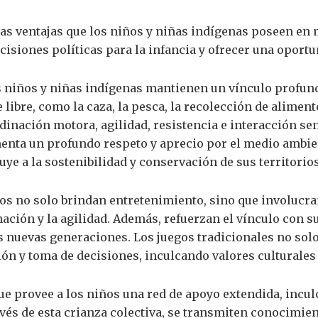
s ventajas que los niños y niñas indígenas poseen en m
cisiones políticas para la infancia y ofrecer una oportu
s niños y niñas indígenas mantienen un vínculo profund
e libre, como la caza, la pesca, la recolección de aliment
inación motora, agilidad, resistencia e interacción se
enta un profundo respeto y aprecio por el medio ambie
buye a la sostenibilidad y conservación de sus territorios
gos no solo brindan entretenimiento, sino que involucra
nación y la agilidad. Además, refuerzan el vínculo con s
s nuevas generaciones. Los juegos tradicionales no sol
ón y toma de decisiones, inculcando valores culturales 
ue provee a los niños una red de apoyo extendida, incul
vés de esta crianza colectiva, se transmiten conocimient