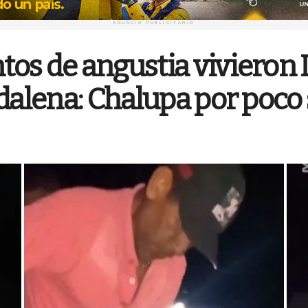
ANUNCIO PUBLICITARIO
s de angustia vivieron L
gdalena: Chalupa por poco