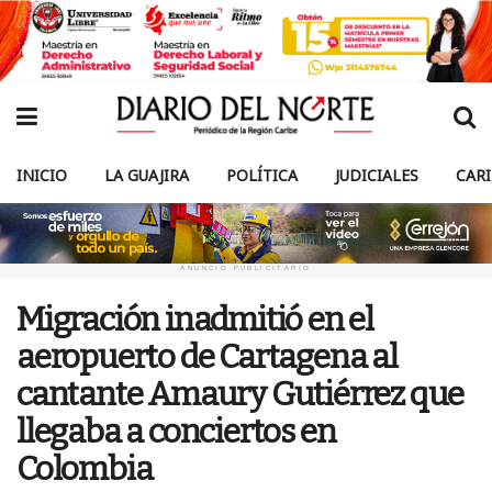
INICIO
LA GUAJIRA
POLÍTICA
JUDICIALES
CAR
ANUNCIO PUBLICITARIO
Migración inadmitió en el
aeropuerto de Cartagena al
cantante Amaury Gutiérrez que
llegaba a conciertos en
Colombia