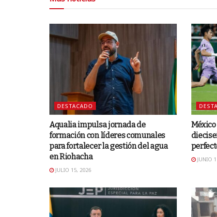
DESTACADO
DEST
Aqualia impulsa jornada de
México 
formación con líderes comunales
diecise
para fortalecer la gestión del agua
perfect
en Riohacha
JUNIO 1
JULIO 15, 2026