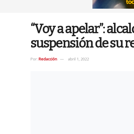
“Voy a apelar”: alca
suspensión de su r
Por:
Redacción
abril 1, 2022