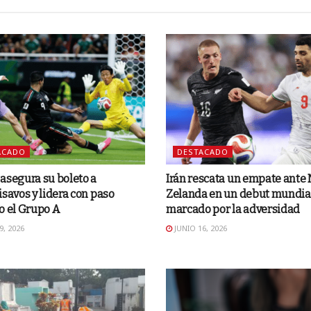
ACADO
DESTACADO
asegura su boleto a
Irán rescata un empate ante
isavos y lidera con paso
Zelanda en un debut mundia
o el Grupo A
marcado por la adversidad
9, 2026
JUNIO 16, 2026