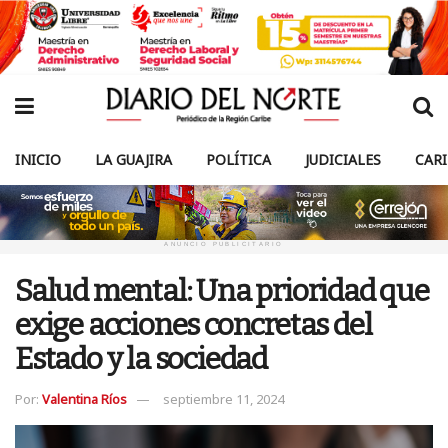
INICIO
LA GUAJIRA
POLÍTICA
JUDICIALES
CAR
ANUNCIO PUBLICITARIO
Salud mental: Una prioridad que
exige acciones concretas del
Estado y la sociedad
Por:
Valentina Ríos
septiembre 11, 2024