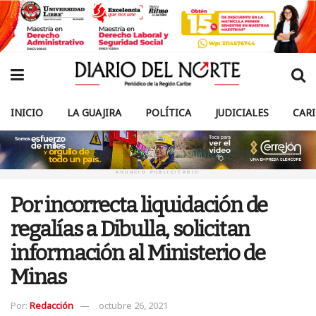
INICIO
LA GUAJIRA
POLÍTICA
JUDICIALES
CAR
ANUNCIO PUBLICITARIO
Por incorrecta liquidación de
regalías a Dibulla, solicitan
información al Ministerio de
Minas
Por:
Redacción
octubre 26, 2021