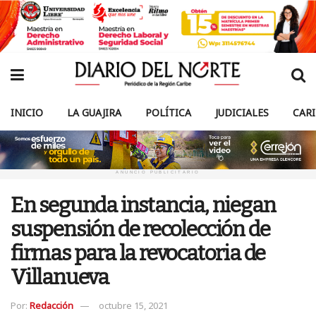
INICIO
LA GUAJIRA
POLÍTICA
JUDICIALES
CAR
ANUNCIO PUBLICITARIO
En segunda instancia, niegan
suspensión de recolección de
firmas para la revocatoria de
Villanueva
Por:
Redacción
octubre 15, 2021