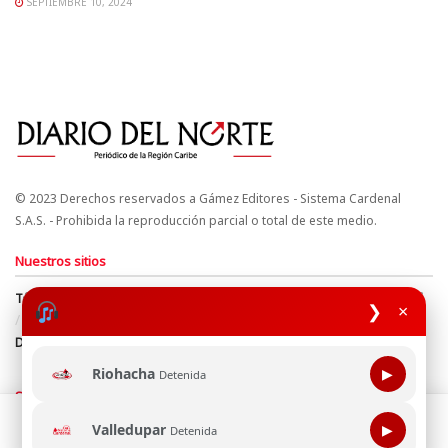
SEPTIEMBRE 10, 2024
© 2023 Derechos reservados a Gámez Editores - Sistema Cardenal
S.A.S. - Prohibida la reproducción parcial o total de este medio.
Nuestros sitios
Términos y Condiciones
Derechos de Autor y Propiedad Intelectual
❯
×
Política de uso de cookies
Política de Tratamiento de Datos
Directrices Editoriales
Riohacha
▶
Detenida
Síguenos
Esta página web usa cookie para mejorar tu experiencia de
Valledupar
▶
Detenida
navegación, al continuar aceptas nuestra política de uso de