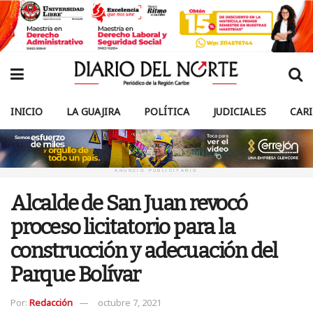
INICIO
LA GUAJIRA
POLÍTICA
JUDICIALES
CAR
ANUNCIO PUBLICITARIO
Alcalde de San Juan revocó
proceso licitatorio para la
construcción y adecuación del
Parque Bolívar
Por:
Redacción
octubre 7, 2021