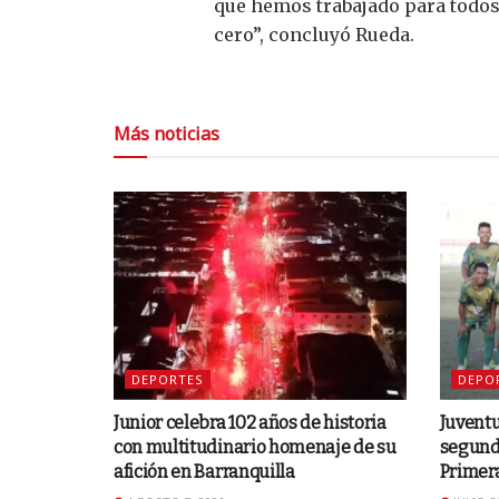
que hemos trabajado para todos
cero”, concluyó Rueda.
Más noticias
DEPORTES
DEPO
Junior celebra 102 años de historia
Juventu
con multitudinario homenaje de su
segunda
afición en Barranquilla
Primer