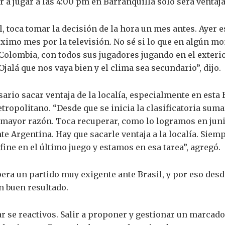
er a jugar a las 4:00 pm en Barranquilla sólo será ventaja
il, toca tomar la decisión de la hora un mes antes. Ayer
ximo mes por la televisión. No sé si lo que en algún mo
 Colombia, con todos sus jugadores jugando en el exterio
jalá que nos vaya bien y el clima sea secundario”, dijo.
ario sacar ventaja de la localía, especialmente en esta 
tropolitano. “Desde que se inicia la clasificatoria suma
mayor razón. Toca recuperar, como lo logramos en jun
nte Argentina. Hay que sacarle ventaja a la localía. Sie
efine en el último juego y estamos en esa tarea”, agregó.
era un partido muy exigente ante Brasil, y por eso des
n buen resultado.
 se reactivos. Salir a proponer y gestionar un marcador 