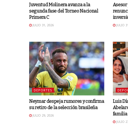
Juventud Molinera avanza a la
Asesor 
segunda fase del Torneo Nacional
renunci
Primera C
inversi
JULIO 31, 2026
JULIO 31
DEPORTES
DEPO
Neymar despeja rumores y confirma
Luis Dí
su retiro de la selección brasileña
Abelard
familia
JULIO 29, 2026
JULIO 27