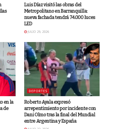
n
Luis Díaz visitó las obras del
llas
Metropolitano en Barranquilla:
nueva fachada tendrá 74.000 luces
LED
JULIO 29, 2026
DEPORTES
o en la
Roberto Ayala expresó
a de
arrepentimiento por incidente con
Dani Olmo tras la final del Mundial
entre Argentina y España
JULIO 22, 2026