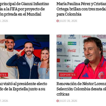
principal de Gianni Infantino
María Paulina Pérez y Cristia
a a la FIFA por proyecto de
Ortega brillan con tres meda
ón privada en el Mundial
para Colombia
, 2026
JULIO 30, 2026
RTES
DEPORTES
az visitó al presidente electo
Renovación de Néstor Lorenz
o de la Espriella junto a su
Selección Colombia desata ol
críticas
, 2026
JULIO 23, 2026