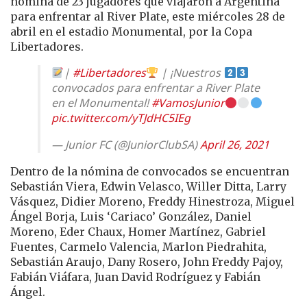
nómina de 23 jugadores que viajaron a Argentina
para enfrentar al River Plate, este miércoles 28 de
abril en el estadio Monumental, por la Copa
Libertadores.
|
#Libertadores
| ¡Nuestros
convocados para enfrentar a River Plate
en el Monumental!
#VamosJunior
pic.twitter.com/yTJdHC5IEg
— Junior FC (@JuniorClubSA)
April 26, 2021
Dentro de la nómina de convocados se encuentran
Sebastián Viera, Edwin Velasco, Willer Ditta, Larry
Vásquez, Didier Moreno, Freddy Hinestroza, Miguel
Ángel Borja, Luis ‘Cariaco’ González, Daniel
Moreno, Eder Chaux, Homer Martínez, Gabriel
Fuentes, Carmelo Valencia, Marlon Piedrahita,
Sebastián Araujo, Dany Rosero, John Freddy Pajoy,
Fabián Viáfara, Juan David Rodríguez y Fabián
Ángel.