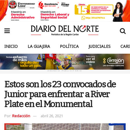
INICIO
LA GUAJIRA
POLÍTICA
JUDICIALES
CAR
ANUNCIO PUBLICITARIO
Estos son los 23 convocados de
Junior para enfrentar a River
Plate en el Monumental
Por:
Redacción
abril 26, 2021