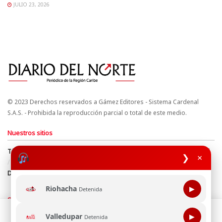
JULIO 23, 2026
© 2023 Derechos reservados a Gámez Editores - Sistema Cardenal
S.A.S. - Prohibida la reproducción parcial o total de este medio.
Nuestros sitios
Términos y Condiciones
Derechos de Autor y Propiedad Intelectual
❯
×
Política de uso de cookies
Política de Tratamiento de Datos
Directrices Editoriales
Riohacha
▶
Detenida
Síguenos
Esta página web usa cookie para mejorar tu experiencia de
Valledupar
▶
Detenida
navegación, al continuar aceptas nuestra política de uso de