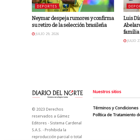
DEPORTES
DEPO
Neymar despeja rumores y confirma
Luis Dí
su retiro de la selección brasileña
Abelard
familia
JULIO 29, 2026
JULIO 27
Nuestros sitios
Términos y Condiciones
© 2023 Derechos
Política de Tratamiento 
reservados a Gámez
Editores - Sistema Cardenal
S.A.S. - Prohibida la
reproducción parcial o total