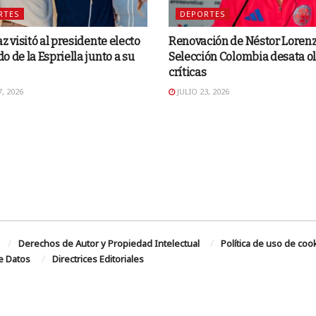
RTES
DEPORTES
az visitó al presidente electo
Renovación de Néstor Lorenz
o de la Espriella junto a su
Selección Colombia desata ol
críticas
, 2026
JULIO 23, 2026
Derechos de Autor y Propiedad Intelectual
Política de uso de coo
de Datos
Directrices Editoriales