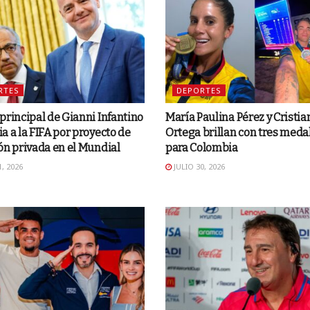
RTES
DEPORTES
principal de Gianni Infantino
María Paulina Pérez y Cristia
a a la FIFA por proyecto de
Ortega brillan con tres meda
ón privada en el Mundial
para Colombia
, 2026
JULIO 30, 2026