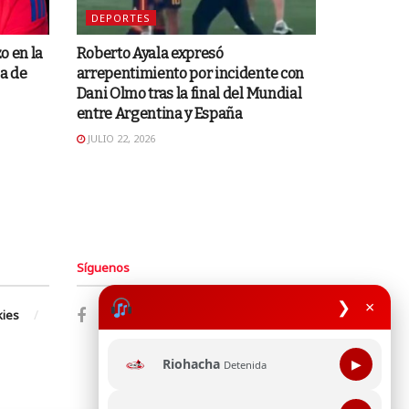
DEPORTES
o en la
Roberto Ayala expresó
a de
arrepentimiento por incidente con
Dani Olmo tras la final del Mundial
entre Argentina y España
JULIO 22, 2026
Síguenos
❯
×
kies
Riohacha
▶
Detenida