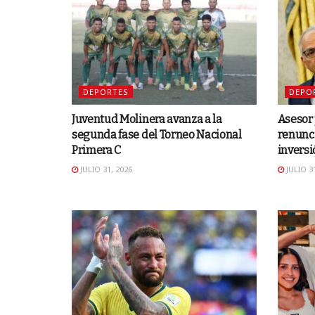
DEPORTES
DEPO
Juventud Molinera avanza a la
Asesor 
segunda fase del Torneo Nacional
renunci
Primera C
inversi
JULIO 31, 2026
JULIO 31