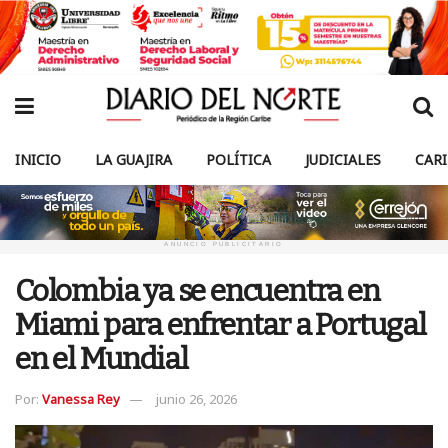
INICIO
LA GUAJIRA
POLÍTICA
JUDICIALES
CAR
ANUNCIO PUBLICITARIO
Colombia ya se encuentra en
Miami para enfrentar a Portugal
en el Mundial
Por:
Vanessa Rey
junio 26, 2026