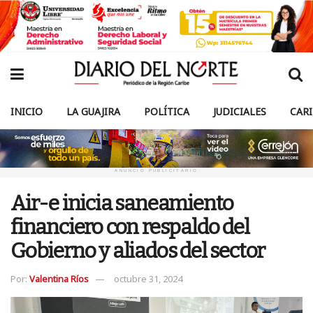
INICIO
LA GUAJIRA
POLÍTICA
JUDICIALES
CAR
ANUNCIO PUBLICITARIO
Air-e inicia saneamiento
financiero con respaldo del
Gobierno y aliados del sector
Por:
Valentina Ríos
octubre 31, 2024