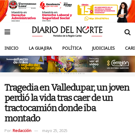
INICIO
LA GUAJIRA
POLÍTICA
JUDICIALES
CAR
ANUNCIO PUBLICITARIO
Tragedia en Valledupar, un joven
perdió la vida tras caer de un
tractocamión donde iba
montado
Por:
Redacción
mayo 25, 2025