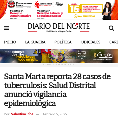
INICIO
LA GUAJIRA
POLÍTICA
JUDICIALES
CAR
ANUNCIO PUBLICITARIO
Santa Marta reporta 28 casos de
tuberculosis: Salud Distrital
anunció vigilancia
epidemiológica
Por:
Valentina Ríos
febrero 5, 2025