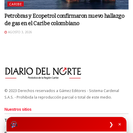
CARIBE
Petrobras y Ecopetrol confirmaron nuevo hallazgo
de gas en el Caribe colombiano
AGOSTO 3, 2026
© 2023 Derechos reservados a Gámez Editores - Sistema Cardenal
S.A.S. - Prohibida la reproducción parcial o total de este medio.
Nuestros sitios
Términos y Condiciones
Derechos de Autor y Propiedad Intelectual
❯
×
Política de uso de cookies
Política de Tratamiento de Datos