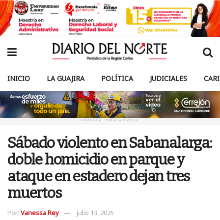
INICIO
LA GUAJIRA
POLÍTICA
JUDICIALES
CAR
ANUNCIO PUBLICITARIO
Sábado violento en Sabanalarga:
doble homicidio en parque y
ataque en estadero dejan tres
muertos
Por:
Vanessa Rey
julio 13, 2025