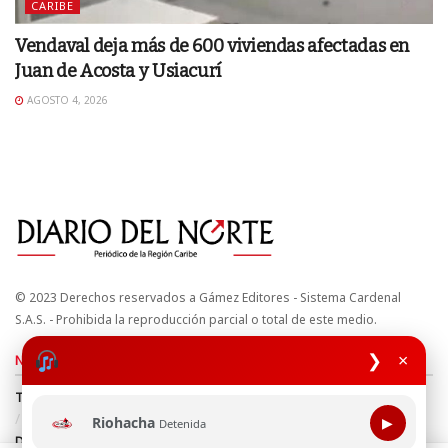
CARIBE
Vendaval deja más de 600 viviendas afectadas en
Juan de Acosta y Usiacurí
AGOSTO 4, 2026
© 2023 Derechos reservados a Gámez Editores - Sistema Cardenal
S.A.S. - Prohibida la reproducción parcial o total de este medio.
❯
×
Nuestros sitios
Términos y Condiciones
Derechos de Autor y Propiedad Intelectual
Política de uso de cookies
Política de Tratamiento de Datos
Riohacha
▶
Detenida
Directrices Editoriales