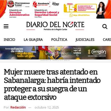
INICIO
LA GUAJIRA
POLÍTICA
JUDICIALES
CAR
ANUNCIO PUBLICITARIO
Mujer muere tras atentado en
Sabanalarga: habría intentado
proteger a su suegra de un
ataque extorsivo
Por:
Redacción
octubre 12, 2025